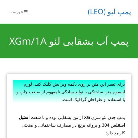
پمپ لیو (LEO)
فهرست
پمپ آب بشقابی لئو XGm/1A
برای تغییر این متن بر روی دکمه ویرایش کلیک کنید. لورم
ایپسوم متن ساختگی با تولید سادگی نامفهوم از صنعت چاپ و
با استفاده از طراحان گرافیک است.
پمپ چدن لئو سری
XG
از نوع بشقابی بوده و با شفت
استیل
استنلس 304
و پروانه
برنج
در مصارف ساختمانی و صنعتی
کاربرد دارد.