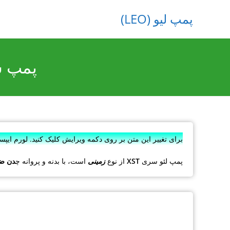
پمپ لیو (LEO)
پمپ سانت
برای تغییر این متن بر روی دکمه ویرایش کلیک کنید. لورم ایپ
پمپ لئو سری
XST
از نوع
زمینی
است، با بدنه و پروانه چ
دن ض