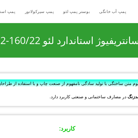
پمپ آب خانگی
بوستر پمپ لئو
پمپ سیرکولاتور
پمپ است
ریفیوژ استاندارد لئو XST32-160/22
سوم متن ساختگی با تولید سادگی نامفهوم از صنعت چاپ و با استفاده از طراح
دزنگ
در مصارف ساختمانی و صنعتی کاربرد دارد.
کاربرد
: