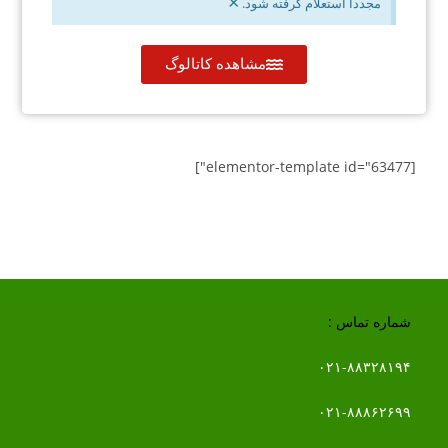
×
مجدداً استعلام گرفته شود.
مشاهده کاتالوگ
[elementor-template id="63477"]
شماره تماس :
۰۲۱-۸۸۳۲۸۱۹۴
۰۲۱-۸۸۸۶۲۶۹۹