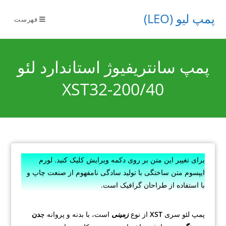
پمپ لیو (LEO)
فهرست
پمپ سانتریفیوژ استاندارد لئو
XST32-200/40
برای تغییر این متن بر روی دکمه ویرایش کلیک کنید. لورم
ایپسوم متن ساختگی با تولید سادگی نامفهوم از صنعت چاپ و
با استفاده از طراحان گرافیک است.
پمپ لئو سری
XST
از نوع
زمینی
است، با بدنه و پروانه چ
دن