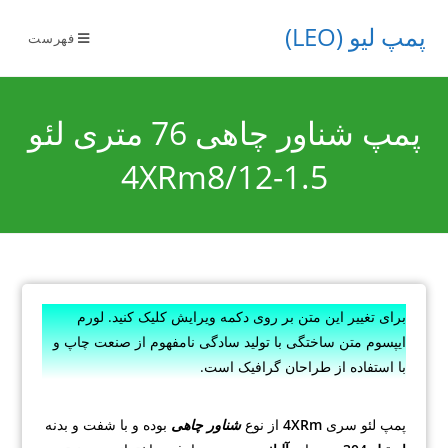
پمپ لیو (LEO)
فهرست
پمپ شناور چاهی 76 متری لئو
4XRm8/12-1.5
برای تغییر این متن بر روی دکمه ویرایش کلیک کنید. لورم
ایپسوم متن ساختگی با تولید سادگی نامفهوم از صنعت چاپ و
با استفاده از طراحان گرافیک است.
پمپ لئو سری
4XRm
از نوع
شناور چاهی
بوده و با شفت و بدنه