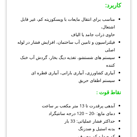
کاربرد
:
مناسب برای انتقال مایعات با ویسکوزیته کم، غیر قابل
اشتعال،
حاوی ذرات جامد یا الیاف
فیلتراسیون و تامین آب ساختمان، افزایش فشار در لوله
اصلی
سیستم های شستشو، تغذیه دیگ بخار، گردش آب خنک
کننده
آبیاری کشاورزی، آبیاری بارانی، آبیاری قطره ای
سیستم اطفای حریق
نقاط قوت :
آبدهی پرقدرت تا 13 متر مکعب بر ساعت
دمای مایع: -20 ~ 120 درجه سانتیگراد
حداکثر فشار عملیاتی: 33 بار
بدنه استیل و ضدزنگ
کم صدا و کم مصرف