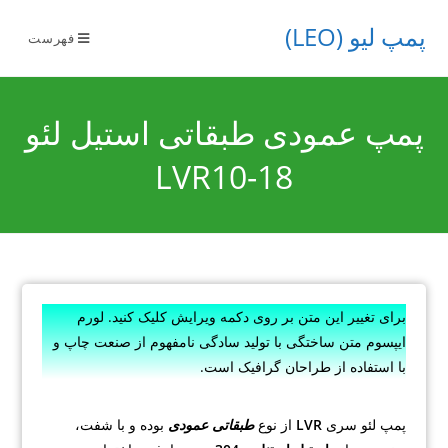
پمپ لیو (LEO)
فهرست
پمپ عمودی طبقاتی استیل لئو
LVR10-18
برای تغییر این متن بر روی دکمه ویرایش کلیک کنید. لورم
ایپسوم متن ساختگی با تولید سادگی نامفهوم از صنعت چاپ و
با استفاده از طراحان گرافیک است.
پمپ لئو سری
LVR
از نوع
طبقاتی عمودی
بوده و با شفت،