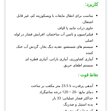
کاربرد
:
مناسب برای انتقال مایعات با ویسکوزیته کم، غیر قابل
اشتعال،
حاوی ذرات جامد یا الیاف
فیلتراسیون و تامین آب ساختمان، افزایش فشار در لوله
اصلی
سیستم های شستشو، تغذیه دیگ بخار، گردش آب خنک
کننده
آبیاری کشاورزی، آبیاری بارانی، آبیاری قطره ای
سیستم اطفای حریق
نقاط قوت :
آبدهی پرقدرت تا 23.5 متر مکعب بر ساعت
دمای مایع: -20 ~ 120 درجه سانتیگراد
حداکثر فشار عملیاتی: 33 بار
بدنه استیل و ضدزنگ
کم صدا و کم مصرف