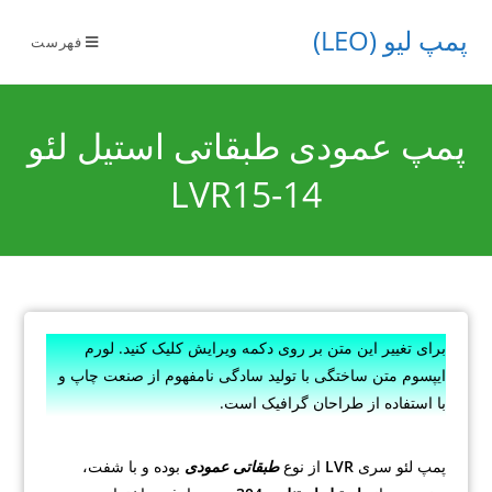
پمپ لیو (LEO)
فهرست
پمپ عمودی طبقاتی استیل لئو
LVR15-14
برای تغییر این متن بر روی دکمه ویرایش کلیک کنید. لورم
ایپسوم متن ساختگی با تولید سادگی نامفهوم از صنعت چاپ و
با استفاده از طراحان گرافیک است.
پمپ لئو سری
LVR
از نوع
طبقاتی عمودی
بوده و با شفت،