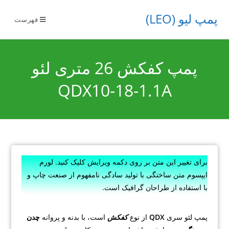
پمپ لیو (LEO)
فهرست
پمپ کفکش 26 متری لئو
QDX10-18-1.1A
برای تغییر این متن بر روی دکمه ویرایش کلیک کنید. لورم
ایپسوم متن ساختگی با تولید سادگی نامفهوم از صنعت چاپ و
با استفاده از طراحان گرافیک است.
پمپ لئو سری
QDX
از نوع
کفکش
است، با بدنه و پروانه
چدن